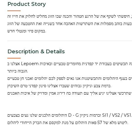
Product Story
, חיפשתי לשקף את של הרגע הטהור והכנה שבו הזוג מחליט לחלוק את חייו זה
טבעות בזהב מסמלות את השתרשות האהבה אחד בשנייה ואת ההטבעה של הזוג
במקום פיזי ומנטלי חדש.
Description & Details
אצלנו ב Lepoem מייצרים ומעצבים באהבה תכשיטים בעבודת יד קפדנית מחומרים טבעיים ובאיכות
הגבוה ביותר.
וניטין של 45 שנים בענף היהלומים והתכשיטנות אנו גאים לספק לכם יהלומים ואבני חן טבעיים
ברמת צבע וניקיון גבוהים שעברו אצלינו סינון קפדני טרם השיבוץ.
היהלומים הלבנים שלנו נעים בצבעים D - G וברמות ניקיון SI1 / VS2 / VS1. בנוסף אנו מקפידים על
ליטוש מלא של 57 פאות היהלום על מנת למקסם את הברק הייחודי ליהלום.