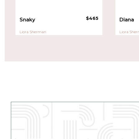
$
465
Snaky
Diana
Liora Sherman
Liora She