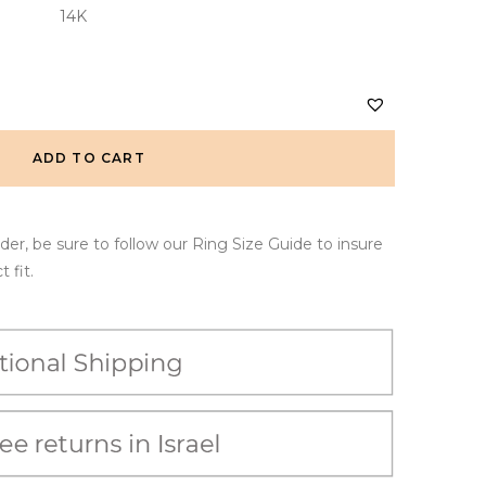
14K
ADD TO CART
er, be sure to follow our Ring Size Guide to insure
 fit.