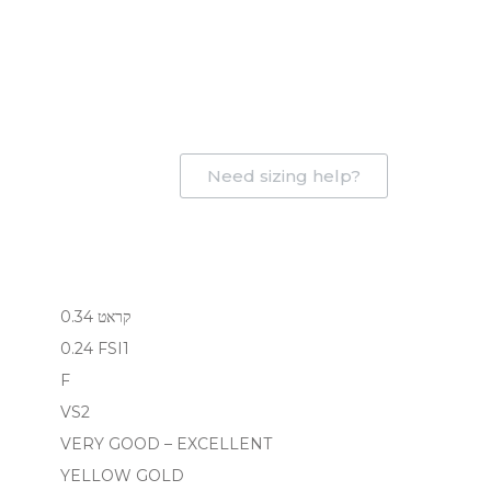
Need sizing help?
0.34 קראט
0.24 FSI1
F
VS2
VERY GOOD – EXCELLENT
YELLOW GOLD