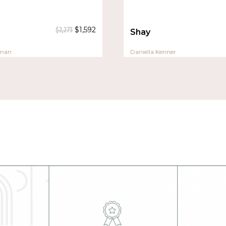
$
1,592
$
2,275
Shay
rman
Daniella Kenner