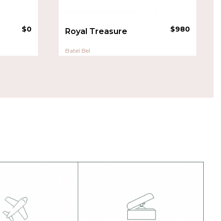
$
0
$
980
Royal Treasure
Batel Bel