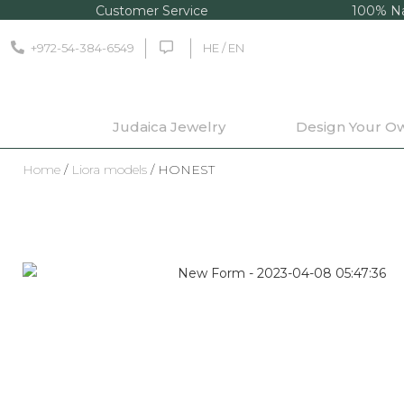
Customer Service
100% Na
+972-54-384-6549
HE / EN
Judaica Jewelry
Design Your O
Home
/
Liora models
/ HONEST