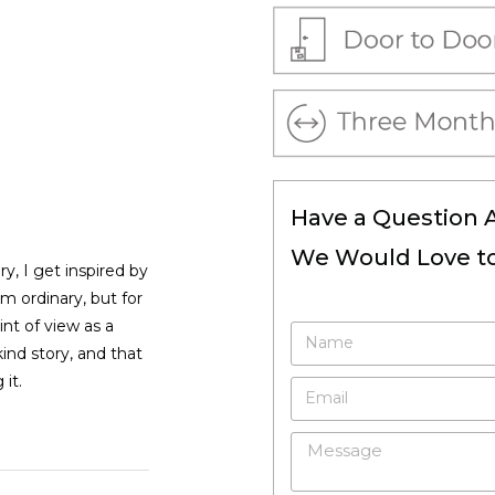
Have a Question 
We Would Love to
y, I get inspired by
em ordinary, but for
nt of view as a
ind story, and that
 it.