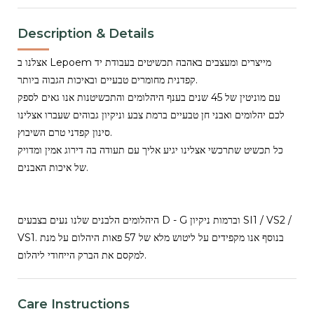
Description & Details
אצלנו ב Lepoem מייצרים ומעצבים באהבה תכשיטים בעבודת יד
קפדנית מחומרים טבעיים ובאיכות הגבוה ביותר.
עם מוניטין של 45 שנים בענף היהלומים והתכשיטנות אנו גאים לספק
לכם יהלומים ואבני חן טבעיים ברמת צבע וניקיון גבוהים שעברו אצלינו
סינון קפדני טרם השיבוץ.
כל תכשיט שתרכשי אצלינו יגיע אליך עם תעודה בה דירוג אמין ומדויק
של איכות האבנים.
היהלומים הלבנים שלנו נעים בצבעים D - G וברמות ניקיון SI1 / VS2 /
VS1. בנוסף אנו מקפידים על ליטוש מלא של 57 פאות היהלום על מנת
למקסם את הברק הייחודי ליהלום.
Care Instructions