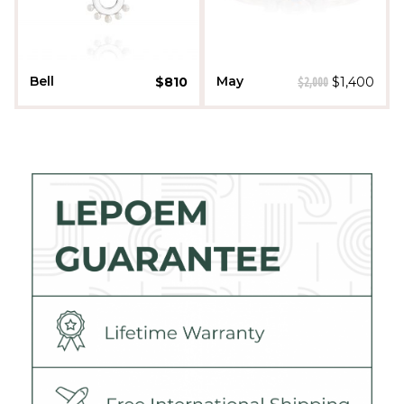
Bell
May
$
810
$
1,400
$
2,000
Gili Avny
Moriya Aviyashar