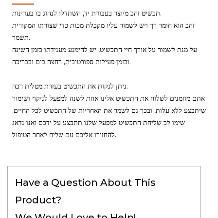
תכשיט זהב מיוצר בעבודת יד, השתדלו לנהוג בו בעדינות.
זהב הוא חומר רך ויש לשמור עליו מקבלת מכות כדי שצורתו המקורית
תשמר.
על מנת לשמור על אורך חיי התכשיט, יש להימנע מענידתו בזמן השינה
ובזמן פעילות ספורטיבית, רחצה בים ובבריכה.
ניתן לנקות את התכשיט בעזרת מטלית רכה.
אתם מוזמנים לשלוח את התכשיט אלינו אחת לשנה למפעל לניקוי ושימור
שיתבצע ללא עלות, ובכך גם לשמר את האחריות של התכשיט לכל החיים.
שימו לב שליחת התכשיט למפעל שלנו תתבצע על ידכם ואנו נדאג
להחזירו אליכם עם שליח לאחר הטיפול.
Have a Question About This
Product?
We Would Love to Help!