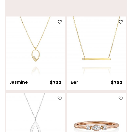
Jasmine
Bar
$
730
$
750
Roni Haydu
Liora Sherman
SALE!