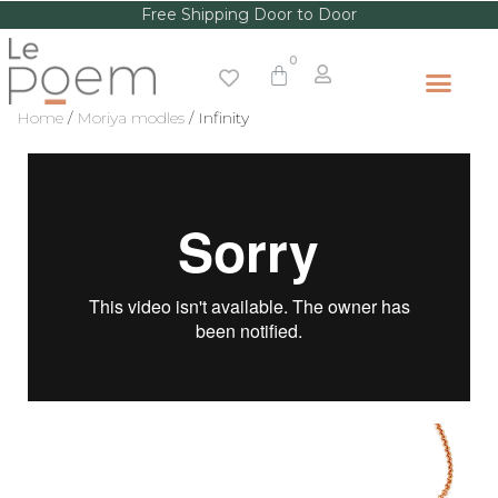
Free Shipping Door to Door
Home
/
Moriya modles
/ Infinity