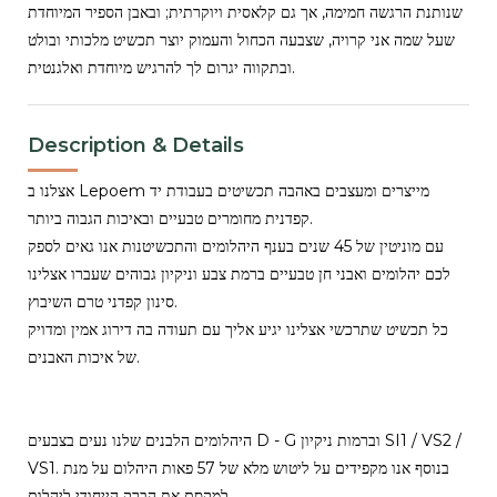
שנותנת הרגשה חמימה, אך גם קלאסית ויוקרתית; ובאבן הספיר המיוחדת
שעל שמה אני קרויה, שצבעה הכחול והעמוק יוצר תכשיט מלכותי ובולט
ובתקווה יגרום לך להרגיש מיוחדת ואלגנטית.
Description & Details
אצלנו ב Lepoem מייצרים ומעצבים באהבה תכשיטים בעבודת יד
קפדנית מחומרים טבעיים ובאיכות הגבוה ביותר.
עם מוניטין של 45 שנים בענף היהלומים והתכשיטנות אנו גאים לספק
לכם יהלומים ואבני חן טבעיים ברמת צבע וניקיון גבוהים שעברו אצלינו
סינון קפדני טרם השיבוץ.
כל תכשיט שתרכשי אצלינו יגיע אליך עם תעודה בה דירוג אמין ומדויק
של איכות האבנים.
היהלומים הלבנים שלנו נעים בצבעים D - G וברמות ניקיון SI1 / VS2 /
VS1. בנוסף אנו מקפידים על ליטוש מלא של 57 פאות היהלום על מנת
למקסם את הברק הייחודי ליהלום.