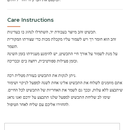
Care Instructions
תכשיט זהב מיוצר בעבודת יד, השתדלו לנהוג בו בעדינות.
זהב הוא חומר רך ויש לשמור עליו מקבלת מכות כדי שצורתו המקורית
תשמר.
על מנת לשמור על אורך חיי התכשיט, יש להימנע מענידתו בזמן השינה
ובזמן פעילות ספורטיבית, רחצה בים ובבריכה.
ניתן לנקות את התכשיט בעזרת מטלית רכה.
אתם מוזמנים לשלוח את התכשיט אלינו אחת לשנה למפעל לניקוי ושימור
שיתבצע ללא עלות, ובכך גם לשמר את האחריות של התכשיט לכל החיים.
שימו לב שליחת התכשיט למפעל שלנו תתבצע על ידכם ואנו נדאג
להחזירו אליכם עם שליח לאחר הטיפול.