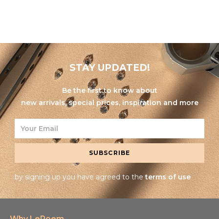
STAY UPDATED!
Be the first to know about
new arrivals, special prices, inspiration and more
SUBSCRIBE
by signing up you have agreed to the
terms of use
Why LePoem