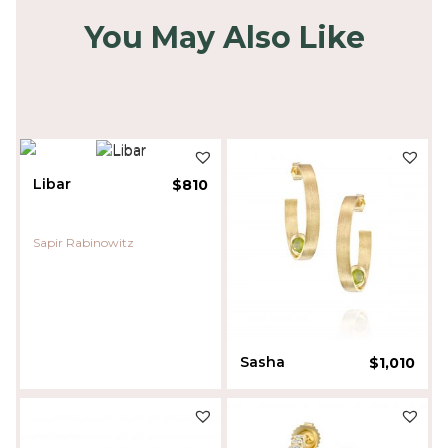
You May Also Like
Libar
$
810
Sapir Rabinowitz
Sasha
$
1,010
Liora Sherman