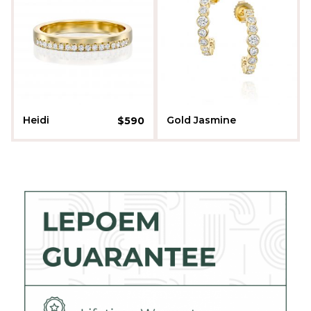
Heidi
Gold Jasmine
$
590
$
1,440
Sapir Rabinowitz
Batel Bel