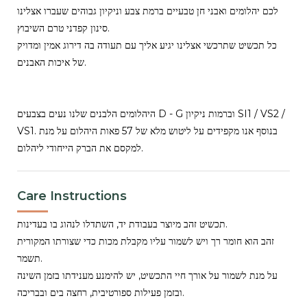
לכם יהלומים ואבני חן טבעיים ברמת צבע וניקיון גבוהים שעברו אצלינו
סינון קפדני טרם השיבוץ.
כל תכשיט שתרכשי אצלינו יגיע אליך עם תעודה בה דירוג אמין ומדויק
של איכות האבנים.
היהלומים הלבנים שלנו נעים בצבעים D - G וברמות ניקיון SI1 / VS2 /
VS1. בנוסף אנו מקפידים על ליטוש מלא של 57 פאות היהלום על מנת
למקסם את הברק הייחודי ליהלום.
Care Instructions
תכשיט זהב מיוצר בעבודת יד, השתדלו לנהוג בו בעדינות.
זהב הוא חומר רך ויש לשמור עליו מקבלת מכות כדי שצורתו המקורית
תשמר.
על מנת לשמור על אורך חיי התכשיט, יש להימנע מענידתו בזמן השינה
ובזמן פעילות ספורטיבית, רחצה בים ובבריכה.