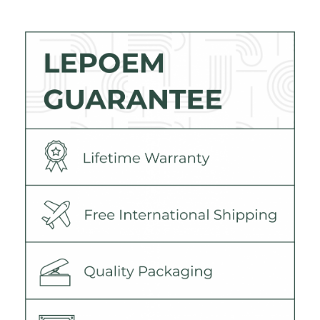
Daniella Kenner
Liora Sherman