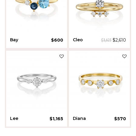
Bay
Cleo
$
600
$
2,610
$
3,625
Daniella Kenner
Daniella Kenner
Lee
Diana
$
1,165
$
570