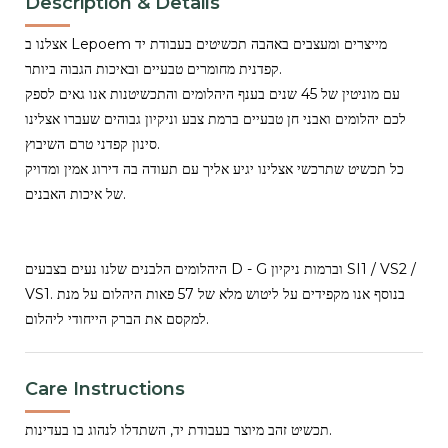
Description & Details
אצלנו ב Lepoem מייצרים ומעצבים באהבה תכשיטים בעבודת יד
קפדנית מחומרים טבעיים ובאיכות הגבוה ביותר.
עם מוניטין של 45 שנים בענף היהלומים והתכשיטנות אנו גאים לספק
לכם יהלומים ואבני חן טבעיים ברמת צבע וניקיון גבוהים שעברו אצלינו
סינון קפדני טרם השיבוץ.
כל תכשיט שתרכשי אצלינו יגיע אליך עם תעודה בה דירוג אמין ומדויק
של איכות האבנים.
היהלומים הלבנים שלנו נעים בצבעים D - G וברמות ניקיון SI1 / VS2 /
VS1. בנוסף אנו מקפידים על ליטוש מלא של 57 פאות היהלום על מנת
למקסם את הברק הייחודי ליהלום.
Care Instructions
תכשיט זהב מיוצר בעבודת יד, השתדלו לנהוג בו בעדינות.