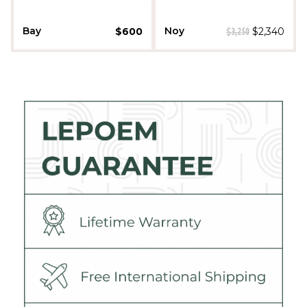
Bay
Noy
$
600
$
2,340
$
3,250
Daniella Kenner
Moriya Aviyashar