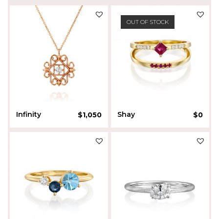
OUT OF STOCK
Infinity
Shay
$
1,050
$
0
Moriya Aviyashar
Daniella Kenner
SALE!