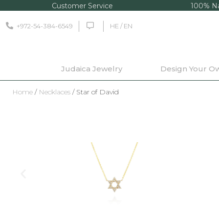
Customer Service
100% Na
+972-54-384-6549
HE / EN
Judaica Jewelry
Design Your O
Home
/
Necklaces
/ Star of David