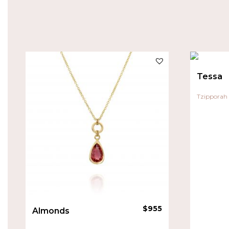
Tessa
Tzipporah
$
955
Almonds