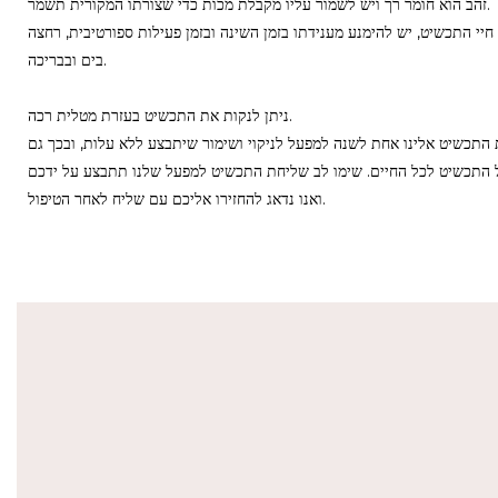
זהב הוא חומר רך ויש לשמור עליו מקבלת מכות כדי שצורתו המקורית תשמר.
יי התכשיט, יש להימנע מענידתו בזמן השינה ובזמן פעילות ספורטיבית, רחצה
בים ובבריכה.
ניתן לנקות את התכשיט בעזרת מטלית רכה.
התכשיט אלינו אחת לשנה למפעל לניקוי ושימור שיתבצע ללא עלות, ובכך גם
התכשיט לכל החיים. שימו לב שליחת התכשיט למפעל שלנו תתבצע על ידכם
ואנו נדאג להחזירו אליכם עם שליח לאחר הטיפול.