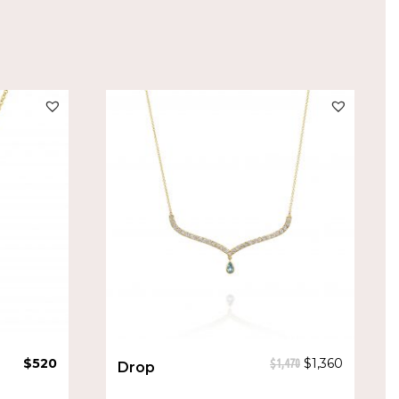
SALE!
$
520
$
1,360
$
1,470
Drop