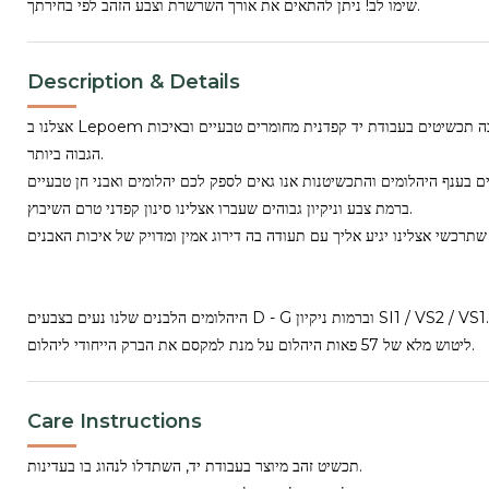
שימו לב! ניתן להתאים את אורך השרשרת וצבע הזהב לפי בחירתך.
Description & Details
אצלנו ב Lepoem מייצרים ומעצבים באהבה תכשיטים בעבודת יד קפדנית מחומרים טבעיים ובאיכות
הגבוה ביותר.
וניטין של 45 שנים בענף היהלומים והתכשיטנות אנו גאים לספק לכם יהלומים ואבני חן טבעיים
ברמת צבע וניקיון גבוהים שעברו אצלינו סינון קפדני טרם השיבוץ.
היהלומים הלבנים שלנו נעים בצבעים D - G וברמות ניקיון SI1 / VS2 / VS1. בנוסף אנו מקפידים על
ליטוש מלא של 57 פאות היהלום על מנת למקסם את הברק הייחודי ליהלום.
Care Instructions
תכשיט זהב מיוצר בעבודת יד, השתדלו לנהוג בו בעדינות.